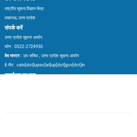
राष्ट्रीय सूचना विज्ञान केंद्र
लखनऊ, उत्तर प्रदेश
संपर्क करें
उत्तर प्रदेश सूचना आयोग
फोन : 0522-2724930
वेब मास्टर :
उप-सचिव , उत्तर प्रदेश सूचना आयोग
ई-मेल : cats[dot]upsic[at]up[dot]gov[dot]in
कार्यालय का पता
उत्तर प्रदेश सूचना आयोग
7/7ए, आरटीआई भवन, विभूति खंड, गोमती नगर
लखनऊ, उत्तर प्रदेश
पोर्टल को 1366 x 768 स्क्रीन रिज़ॉल्यूशन के साथ माइक्रोसॉफ्ट एज और गूगल क्रोम में
सबसे अच्छा देखा जाता है।