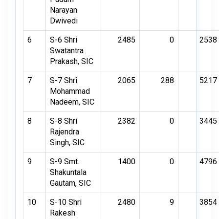
Narayan
Dwivedi
6
S-6 Shri
2485
0
2538
Swatantra
Prakash, SIC
7
S-7 Shri
2065
288
5217
Mohammad
Nadeem, SIC
8
S-8 Shri
2382
0
3445
Rajendra
Singh, SIC
9
S-9 Smt.
1400
0
4796
Shakuntala
Gautam, SIC
10
S-10 Shri
2480
9
3854
Rakesh