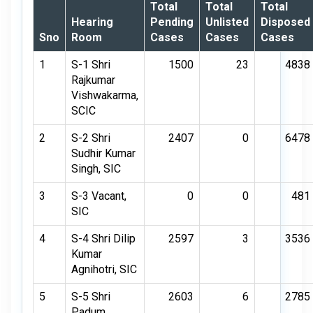
Total
Total
Total
Hearing
Pending
Unlisted
Disposed
Sno
Room
Cases
Cases
Cases
1
S-1 Shri
1500
23
4838
Rajkumar
Vishwakarma,
SCIC
2
S-2 Shri
2407
0
6478
Sudhir Kumar
Singh, SIC
3
S-3 Vacant,
0
0
481
SIC
4
S-4 Shri Dilip
2597
3
3536
Kumar
Agnihotri, SIC
5
S-5 Shri
2603
6
2785
Padum