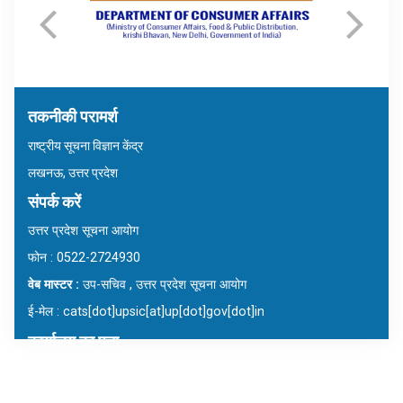
तकनीकी परामर्श
राष्ट्रीय सूचना विज्ञान केंद्र
लखनऊ, उत्तर प्रदेश
संपर्क करें
उत्तर प्रदेश सूचना आयोग
फोन : 0522-2724930
वेब मास्टर :
उप-सचिव , उत्तर प्रदेश सूचना आयोग
ई-मेल : cats[dot]upsic[at]up[dot]gov[dot]in
कार्यालय का पता
उत्तर प्रदेश सूचना आयोग
7/7ए, आरटीआई भवन, विभूति खंड, गोमती नगर