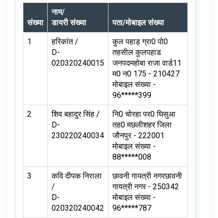
नाम/
संख्या
डायरी संख्या
पता/मोबाइल संख्या
1
हरिकांत /
कुल पहाड़ ग्रा0 पो0
D-
तहसील कुलपहाड
020320240015
जनपदमहोबा राजा वार्ड11
म0 न0 175 - 210427
मोबाइल संख्या -
96*****399
2
शिव बहादुर सिंह /
नि0 चोरहा पर0 घिसुआ
D-
तह0 मछलीशहर जिला
230220240034
जौनपुर - 222001
मोबाइल संख्या -
88*****008
3
कवि दीपक निराला
छावनी गायत्री नगरछावनी
/
गायत्री नगर - 250342
D-
मोबाइल संख्या -
020320240042
96*****787