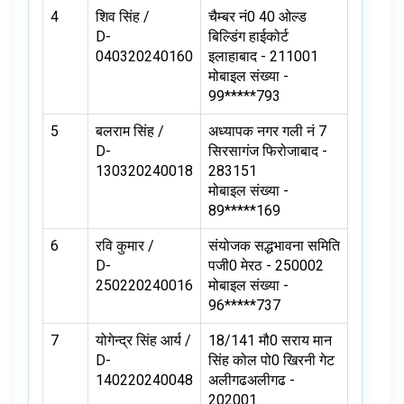
4
शिव सिंह /
चैम्बर नं0 40 ओल्ड
D-
बिल्डिंग हाईकोर्ट
040320240160
इलाहाबाद - 211001
मोबाइल संख्या -
99*****793
5
बलराम सिंह /
अध्यापक नगर गली नं 7
D-
सिरसागंज फिरोजाबाद -
130320240018
283151
मोबाइल संख्या -
89*****169
6
रवि कुमार /
संयोजक सद्धभावना समिति
D-
पजी0 मेरठ - 250002
250220240016
मोबाइल संख्या -
96*****737
7
योगेन्द्र सिंह आर्य /
18/141 मौ0 सराय मान
D-
सिंह कोल पो0 खिरनी गेट
140220240048
अलीगढअलीगढ -
202001